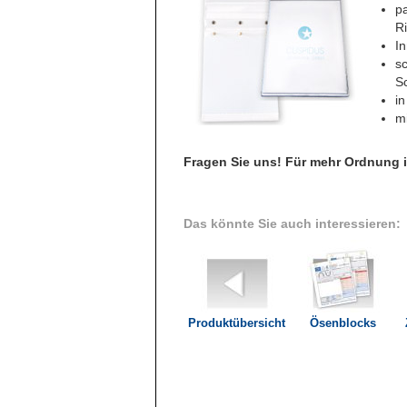
p
R
In
sc
S
in
m
Fragen Sie uns! Für mehr Ordnung i
Das könnte Sie auch interessieren:
Produktübersicht
Ösenblocks